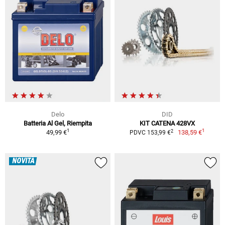
Delo
DID
Batteria Al Gel, Riempita
KIT CATENA 428VX
1
1
2
49,99 €
138,59 €
PDVC 153,99 €
NOVITÀ