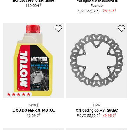
Bcf Leva Freno E Frizione
Pastiglie Freno Scooter E
1
119,00 €
Fuoristr.
1
2
28,91 €
PDVC 32,12 €
Motul
TRW
LIQUIDO REFRIG. MOTUL
Offroad rigido MST295EC
1
1
2
12,99 €
49,95 €
PDVC 55,50 €