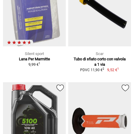
Silent sport
Scar
Lana Per Marmitte
Tubo di sfiato corto con valvola
1
9,99 €
a 1 via
1
2
9,52 €
PDVC 11,90 €