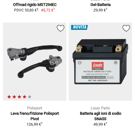
Offroad rigido MST294EC
Gel-Batteria
1
1
2
45,72 €
29,99 €
PDVC 50,80 €
NOVITÀ
Polisport
Louis Parts
Leva freno/frizione Polisport
Batteria agli ioni di sodio
Pivot
SNA5S
1
1
126,99 €
49,99 €