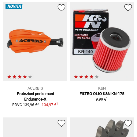
NOVITÀ
ACERBIS
K&N
Protezioni per le mani
FILTRO OLIO K&N KN-175
1
Endurance-X
9,99 €
1
2
104,97 €
PDVC 139,96 €