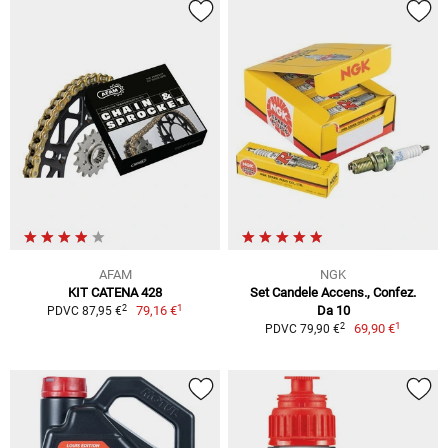
AFAM
NGK
KIT CATENA 428
Set Candele Accens., Confez.
1
2
79,16 €
Da 10
PDVC 87,95 €
1
2
69,90 €
PDVC 79,90 €