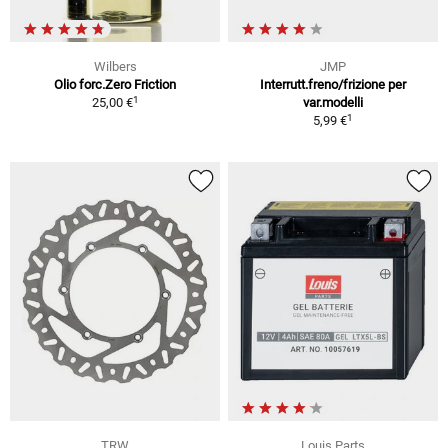
Wilbers
JMP
Olio forc.Zero Friction
Interrutt.freno/frizione per
1
25,00 €
var.modelli
1
5,99 €
TRW
Louis Parts