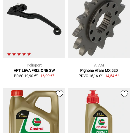
Polisport
AFAM
APT LEVA FRIZIONE SW
Pignone Afam MX 520
1
1
2
2
16,99 €
14,54 €
PDVC 19,90 €
PDVC 16,16 €