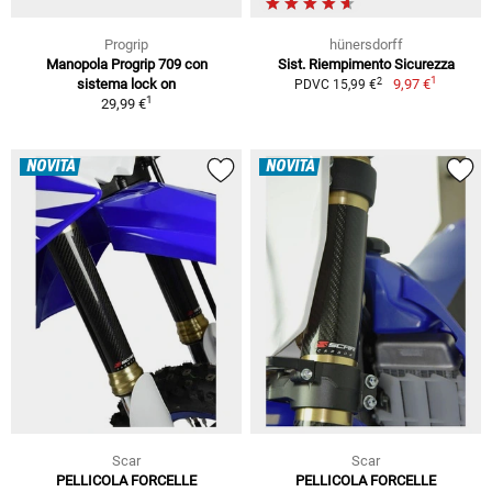
Progrip
hünersdorff
Manopola Progrip 709 con
Sist. Riempimento Sicurezza
1
2
sistema lock on
9,97 €
PDVC 15,99 €
1
29,99 €
NOVITÀ
NOVITÀ
Scar
Scar
PELLICOLA FORCELLE
PELLICOLA FORCELLE