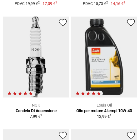
1
1
2
2
17,09 €
14,16 €
PDVC 19,99 €
PDVC 15,73 €
NGK
Louis Oil
Candela Di Accensione
Olio per motore 4 tempi 10W-40
1
1
7,99 €
12,99 €